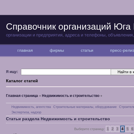
Справочник организаций Юга
организации и предприятия, адреса и телефоны, объявления
главная
фирмы
статьи
пресс-рел
Я ищу:
Каталог статей
Главная страница
Недвижимость и строительство
Недвижимость, агентства
Строительные материалы, оборудование
Строител
Экспертиза, надзор
Статьи раздела Недвижимость и строительство
1
2
3
4
5
6
Выберите страницу: