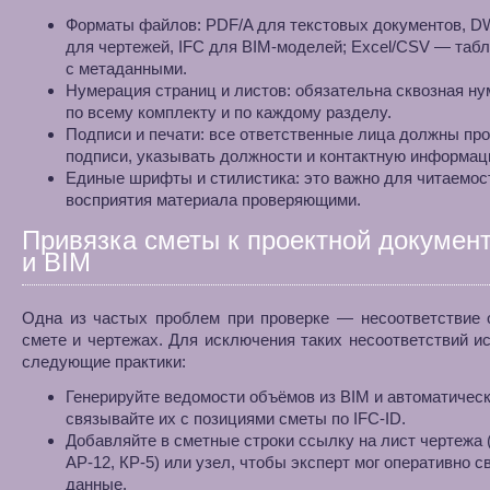
Форматы файлов: PDF/A для текстовых документов, 
для чертежей, IFC для BIM‑моделей; Excel/CSV — таб
с метаданными.
Нумерация страниц и листов: обязательна сквозная н
по всему комплекту и по каждому разделу.
Подписи и печати: все ответственные лица должны пр
подписи, указывать должности и контактную информац
Единые шрифты и стилистика: это важно для читаемос
восприятия материала проверяющими.
Привязка сметы к проектной докумен
и BIM
Одна из частых проблем при проверке — несоответствие 
смете и чертежах. Для исключения таких несоответствий и
следующие практики:
Генерируйте ведомости объёмов из BIM и автоматичес
связывайте их с позициями сметы по IFC‑ID.
Добавляйте в сметные строки ссылку на лист чертежа 
АР‑12, КР‑5) или узел, чтобы эксперт мог оперативно с
данные.