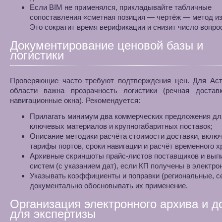
Если BIM не применялся, прикладывайте табличные
сопоставления «сметная позиция — чертёж — метод и
Это сократит время верификации и снизит число вопро
Документирование ценовой базы и
логистики
Проверяющие часто требуют подтверждения цен. Для Аст
области важна прозрачность логистики (речная доставк
навигационные окна). Рекомендуется:
Прилагать минимум два коммерческих предложения дл
ключевых материалов и крупногабаритных поставок;
Описание методики расчёта стоимости доставки, вклю
тарифы портов, сроки навигации и расчёт временного х
Архивные скриншоты прайс‑листов поставщиков и выпи
систем (с указанием дат), если КП получены в электро
Указывать коэффициенты и поправки (региональные, с
документально обосновывать их применение.
Организация электронного архива и д
для экспертизы