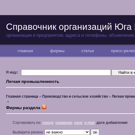
Справочник организаций Юга
организации и предприятия, адреса и телефоны, объявления
главная
фирмы
статьи
пресс-рел
Я ищу:
Легкая промышленность
Главная страница
Производство и сельское хозяйство
Легкая про
Фирмы раздела
Сортировать по:
городу
названию
цене
e-mail
дате добавления
Выберите регион: