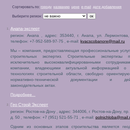
Сортировать по:
городу
названию
цене
e-mail
дате добавления
Выберите регион:
Анапа-эксперт
1.
регион: Анапа , адрес: 353440, г. Анапа, ул. Лермонтова,
телефон: +7-952-589-97-75 , e-mail:
kvacscobanore@mail.ru
Мы – компания, предоставляющая профессиональные услуг
строительных экспертиз. Строительные экспертизы п
исключительно высококвалифицированными сотрудник
компании, владеющими актуальной информацией о 
технологиях строительной области, свободно ориентиру
нормативно-технической документации и дей
законодательных актах.
Подробнее...
Гео Строй Эксперт
2.
регион: Ростов-на-Дону , адрес: 344006, г. Ростов-на-Дону, пр
д. 50 , телефон: +7 (951) 521-55-71 , e-mail:
polnichloba@mail.
Одним из основных этапов строительства является геод