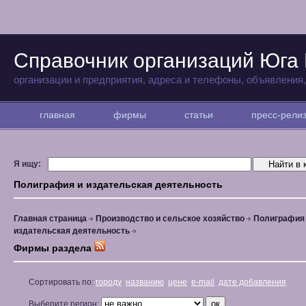
Справочник организаций Юга
организации и предприятия, адреса и телефоны, объявления
главная
фирмы
статьи
пресс-рел
Я ищу:
Полиграфия и издательская деятельность
Главная страница
Производство и сельское хозяйство
Полиграфия
издательская деятельность
Фирмы раздела
Сортировать по:
городу
названию
цене
e-mail
дате добавления
Выберите регион: