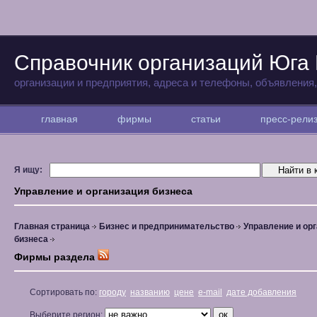
Справочник организаций Юга
организации и предприятия, адреса и телефоны, объявления
главная
фирмы
статьи
пресс-рел
Я ищу:
Управление и организация бизнеса
Главная страница
Бизнес и предпринимательство
Управление и ор
бизнеса
Фирмы раздела
Сортировать по:
городу
названию
цене
e-mail
дате добавления
Выберите регион: