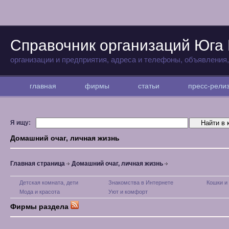
Справочник организаций Юга
организации и предприятия, адреса и телефоны, объявления
главная
фирмы
статьи
пресс-рел
Я ищу:
Домашний очаг, личная жизнь
Главная страница
Домашний очаг, личная жизнь
Детская комната, дети
Знакомства в Интернете
Кошки и
Мода и красота
Уют и комфорт
Фирмы раздела