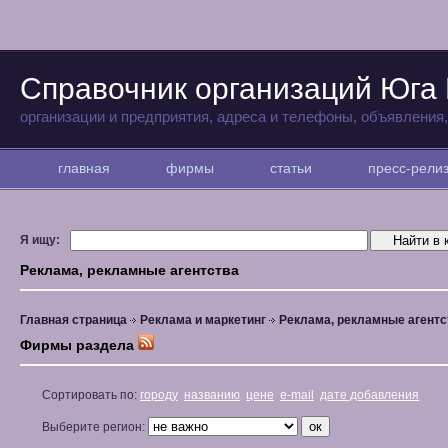
Справочник организаций Юга
организации и предприятия, адреса и телефоны, объявления
главная
фирмы
статьи
пресс-рел
Я ищу:
Реклама, рекламные агентства
Главная страница
Реклама и маркетинг
Реклама, рекламные агентс
Фирмы раздела
Сортировать по:
городу
названию
цене
e-mail
дате добавления
Выберите регион: